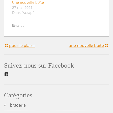
Une nouvelle boîte
27 mai 2021
Dans "scrap"
scrap
pour le plaisir
une nouvelle boîte
Navigation
de
Suivez-nous sur Facebook
l’article
Facebook
Catégories
braderie