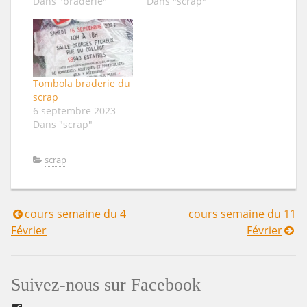
Dans "braderie"
Dans "scrap"
Tombola braderie du
scrap
6 septembre 2023
Dans "scrap"
scrap
cours semaine du 4
cours semaine du 11
Navigation
Février
Février
de
l’article
Suivez-nous sur Facebook