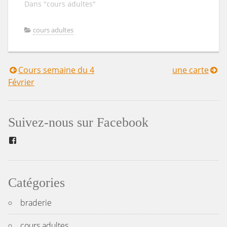
Dans "cours adultes"
cours adultes
Cours semaine du 4
une carte
Navigation
Février
de
l’article
Suivez-nous sur Facebook
Facebook
Catégories
braderie
cours adultes