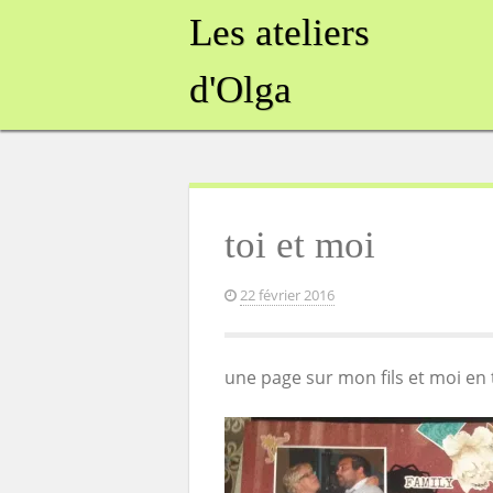
Skip
Les ateliers
to
content
d'Olga
toi et moi
22 février 2016
une page sur mon fils et moi en 