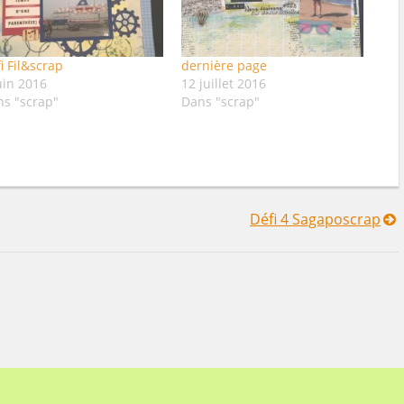
i Fil&scrap
dernière page
uin 2016
12 juillet 2016
ns "scrap"
Dans "scrap"
Défi 4 Sagaposcrap