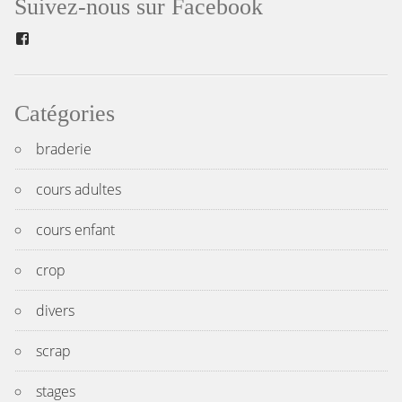
Suivez-nous sur Facebook
l’article
Facebook
Catégories
braderie
cours adultes
cours enfant
crop
divers
scrap
stages