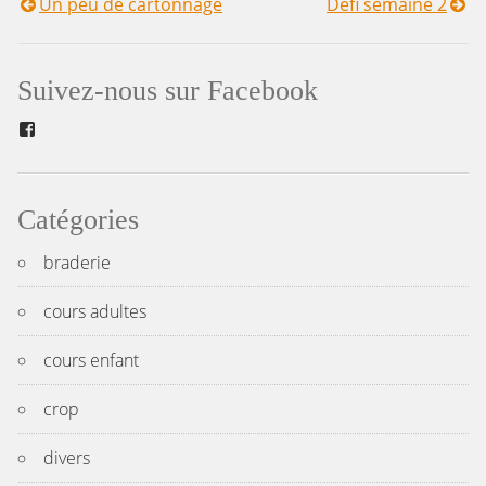
Un peu de cartonnage
Défi semaine 2
Navigation
de
Suivez-nous sur Facebook
l’article
Facebook
Catégories
braderie
cours adultes
cours enfant
crop
divers