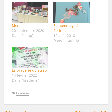
Merci
En hommage à
20 septembre 2020
Corinne
Dans "scrap"
12 août 2016
Dans "braderie"
La braderie du scrap
14 février 2022
Dans "braderie"
braderie