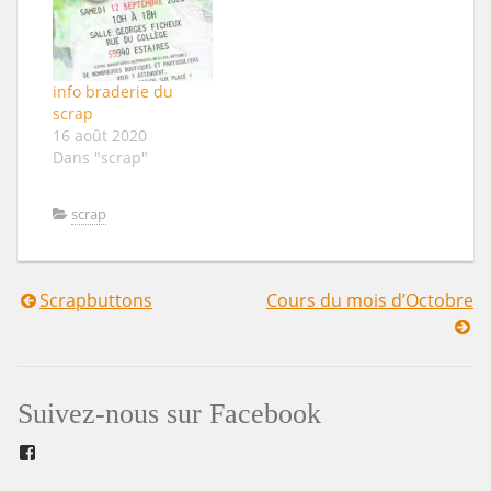
info braderie du
scrap
16 août 2020
Dans "scrap"
scrap
Scrapbuttons
Cours du mois d’Octobre
Navigation
de
l’article
Suivez-nous sur Facebook
Facebook