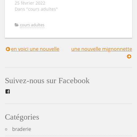
25 février 2022
Dans "cours adultes"
cours adultes
en voici une nouvelle
une nouvelle mignonnette
Navigation
de
l’article
Suivez-nous sur Facebook
Facebook
Catégories
braderie