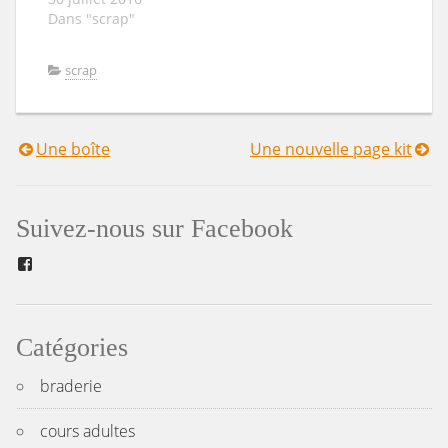
Dans "scrap"
scrap
Une boîte
Une nouvelle page kit
Navigation
de
Suivez-nous sur Facebook
l’article
Facebook
Catégories
braderie
cours adultes