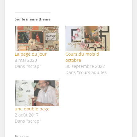
Sur le même thème
La page du jour
Cours du mois d
8 mai 2020
octobre
Dans "scrap"
30 septembre 2022
Dans "cours adultes"
une double page
2 août 2017
Dans "scrap"
scrap