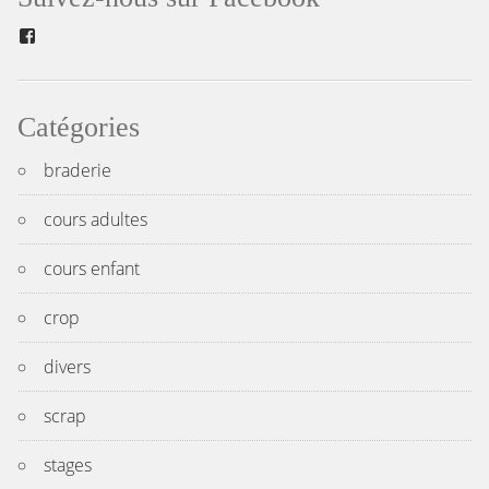
l’article
Facebook
Catégories
braderie
cours adultes
cours enfant
crop
divers
scrap
stages