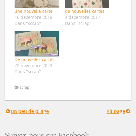
une nouvelle carte
de nouvelles cartes
16 décembre 2018
4 décembre 2017
Dans "scrap"
Dans "scrap"
De nouvelles cartes
22 novembre 2023
Dans "scrap"
scrap
un peu de pliage
Kit page
Navigation
de
Suivez-nous sur Facebook