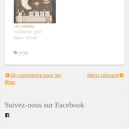
Un cadeau
14 février 2021
Dans "scrap"
scrap
On commence pour les
Merci Léonard
Navigation
fêtes
de
l’article
Suivez-nous sur Facebook
Facebook