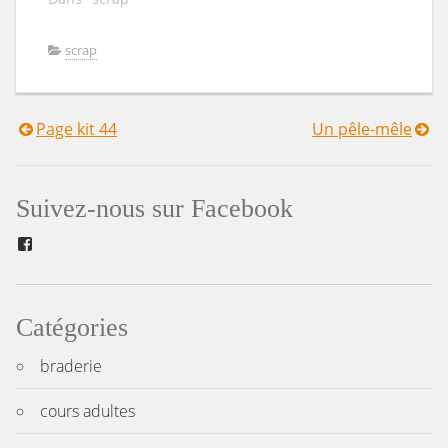
scrap
Page kit 44
Un pêle-mêle
Navigation
de
Suivez-nous sur Facebook
l’article
Facebook
Catégories
braderie
cours adultes