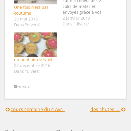
suite à l'envoi des 2
colis de matériel
Une fois n’est pas
envoyés grâce à vos
coutume
dons lors de la
2 janvier 2019
20 mai 2018
braderie du scrap un
Dans "divers"
Dans "divers"
merci particulier à
notre mécéne qui
nous a bien aidé
merci à toi Chère
Madame Crinquette
et tous les membres
un petit air de Noël
de l'Atelier d'Olga.
23 décembre 2016
Tous les patients…
Dans "divers"
divers
cours semaine du 4 Avril
des chutes…..
Navigation
de