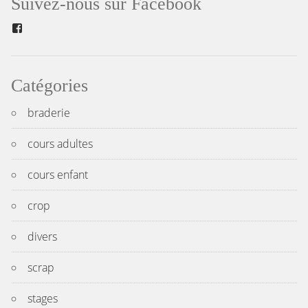
Suivez-nous sur Facebook
l’article
Facebook
Catégories
braderie
cours adultes
cours enfant
crop
divers
scrap
stages