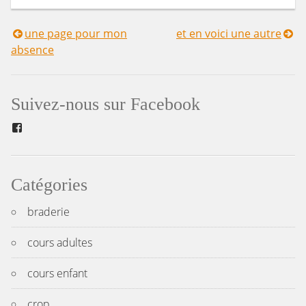
une page pour mon
et en voici une autre
Navigation
absence
de
l’article
Suivez-nous sur Facebook
Facebook
Catégories
braderie
cours adultes
cours enfant
crop