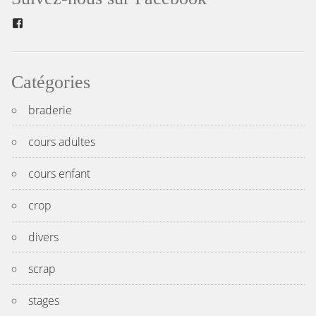
l’article
Facebook
Catégories
braderie
cours adultes
cours enfant
crop
divers
scrap
stages