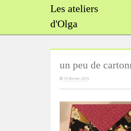
Skip
Les ateliers
to
content
d'Olga
un peu de carto
10 février 2019