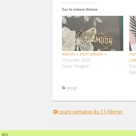
Sur le même thème
Atelier « mini album »
Par
13 juillet 2020
co
Dans "stages"
9 
Da
scrap
cours semaine du 11 Février
Navigation
de