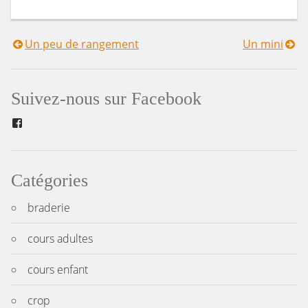
Un peu de rangement
Un mini
Navigation
de
Suivez-nous sur Facebook
l’article
Facebook
Catégories
braderie
cours adultes
cours enfant
crop