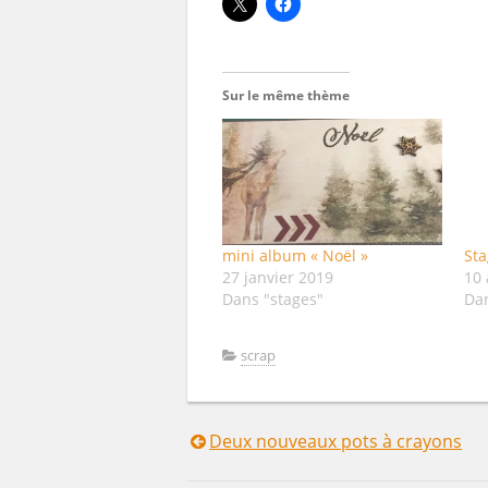
Sur le même thème
mini album « Noël »
Sta
27 janvier 2019
10 
Dans "stages"
Dan
scrap
Deux nouveaux pots à crayons
Navigation