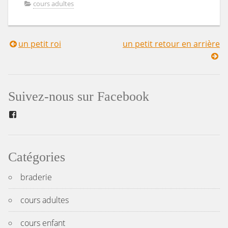
cours adultes
un petit roi
un petit retour en arrière
Navigation
de
l’article
Suivez-nous sur Facebook
Facebook
Catégories
braderie
cours adultes
cours enfant