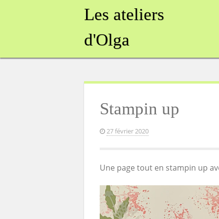
Skip
Les ateliers
to
content
d'Olga
Stampin up
27 février 2020
Une page tout en stampin up ave