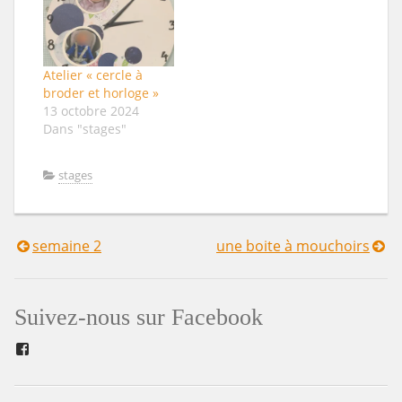
Atelier « cercle à
broder et horloge »
13 octobre 2024
Dans "stages"
stages
semaine 2
une boite à mouchoirs
Navigation
de
Suivez-nous sur Facebook
l’article
Facebook