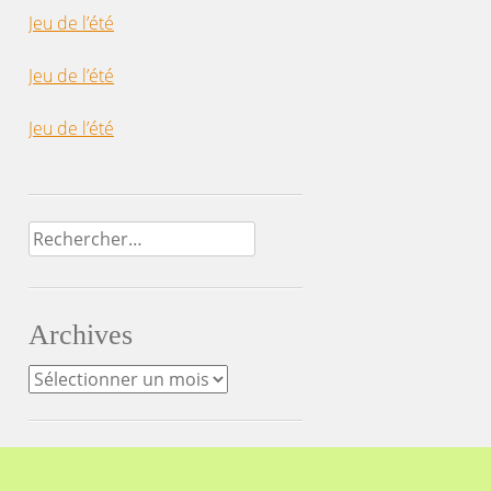
Jeu de l’été
Jeu de l’été
Jeu de l’été
Rechercher :
Archives
Archives