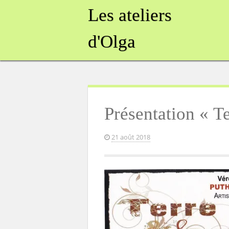
Skip
Les ateliers
to
content
d'Olga
Présentation « Te
21 août 2018