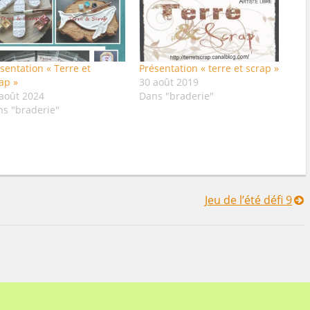
sentation « Terre et
Présentation « terre et scrap »
ap »
30 août 2019
août 2024
Dans "braderie"
ns "braderie"
Jeu de l’été défi 9