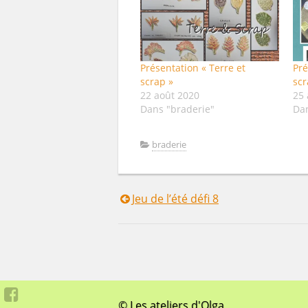
Présentation « Terre et
Pré
scrap »
scr
22 août 2020
25 
Dans "braderie"
Da
braderie
Jeu de l’été défi 8
Navigation
de
l’article
© Les ateliers d'Olga