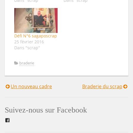
Dans "scrap"
Dans "scrap"
Défi N°6 sagaposcrap
25 février 2016
Dans "scrap"
braderie
Un nouveau cadre
Braderie du scrap
Navigation
de
Suivez-nous sur Facebook
l’article
Facebook