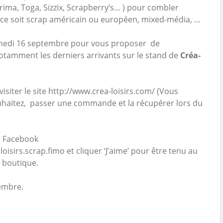
Prima, Toga, Sizzix, Scrapberry’s… ) pour combler
e ce soit scrap américain ou européen, mixed-média, …
amedi 16 septembre pour vous proposer de
amment les derniers arrivants sur le stand de
Créa-
isiter le site http://www.crea-loisirs.com/ (Vous
uhaitez, passer une commande et la récupérer lors du
e Facebook
isirs.scrap.fimo et cliquer ‘J’aime’ pour être tenu au
a boutique.
embre.