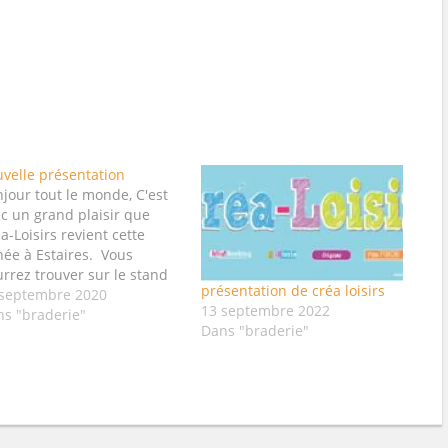
velle présentation
jour tout le monde, C'est
c un grand plaisir que
a-Loisirs revient cette
ée à Estaires. Vous
rrez trouver sur le stand
présentation de créa loisirs
 papiers, dies, tampons,
 septembre 2020
13 septembre 2022
cres, embellissements pour
ns "braderie"
Dans "braderie"
bler toutes vos envies
atives, que ce soit scrap
éricain ou européen,
ed-média, carterie, … Je
ndrais aussi cette année
ec…