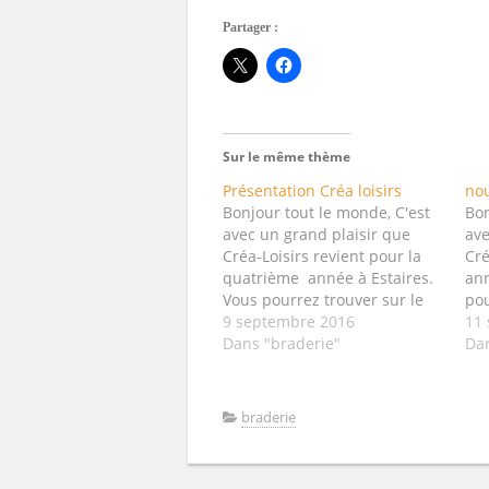
Partager :
Sur le même thème
Présentation Créa loisirs
nou
Bonjour tout le monde, C'est
Bon
avec un grand plaisir que
ave
Créa-Loisirs revient pour la
Cré
quatrième année à Estaires.
ann
Vous pourrez trouver sur le
pou
stand des papiers, dies,
9 septembre 2016
des
11
tampons, encres,
Dans "braderie"
en
Da
embellissements,… provenant
com
de marques très diverses
cré
(Artémio, Craft&You, Docrafts,
am
braderie
JoyCrafts, Marianne, Prima,
mix
Toga, Sizzix, Scrapberry's… )
vie
pour combler toutes vos
av