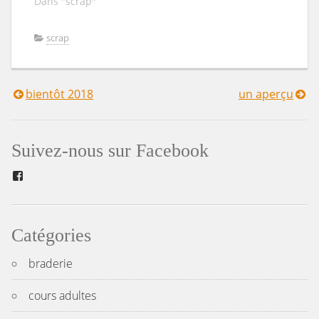
Dans "scrap"
scrap
bientôt 2018
un aperçu
Navigation
de
Suivez-nous sur Facebook
l’article
Facebook
Catégories
braderie
cours adultes