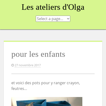
Skip
Les ateliers d'Olga
to
content
pour les enfants
27 novembre 2017
et voici des pots pour y ranger crayon,
feutres…