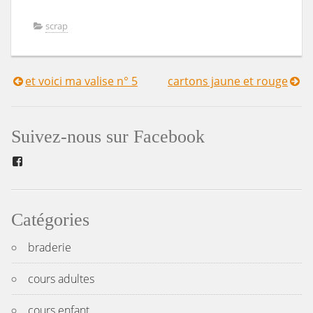
scrap
et voici ma valise n° 5
cartons jaune et rouge
Navigation
de
Suivez-nous sur Facebook
l’article
Facebook
Catégories
braderie
cours adultes
cours enfant