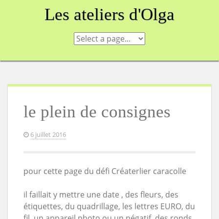
Skip
Les ateliers d'Olga
to
content
le plein de consignes
6 juillet 2016
pour cette page du défi Créaterlier caracolle
il faillait y mettre une date , des fleurs, des
étiquettes, du quadrillage, les lettres EURO, du
fil, un appareil photo ou un négatif, des ronds