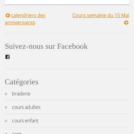
calendriers des
Cours semaine du 15 Mai
Navigation
anniversaires
de
l’article
Suivez-nous sur Facebook
Facebook
Catégories
braderie
cours adultes
cours enfant
crop