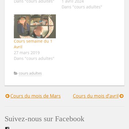
Dans "cours adultes"
1 avril 2024
Dans "cours adultes"
Cours semaine du 1
Avril
27 mars 2019
Dans "cours adultes"
cours adultes
Cours du mois de Mars
Cours du mois d’avril
Navigation
de
Suivez-nous sur Facebook
l’article
Facebook