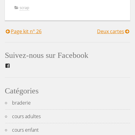
scrap
Page kit n° 26
Deux cartes
Navigation
de
Suivez-nous sur Facebook
l’article
Facebook
Catégories
braderie
cours adultes
cours enfant