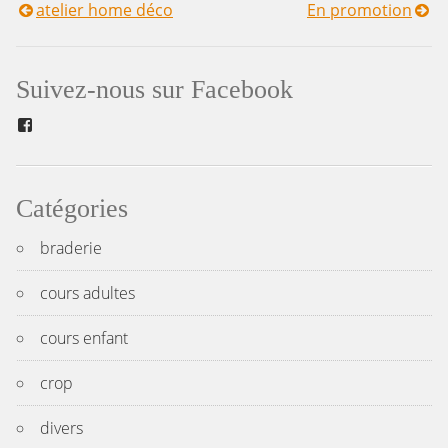
atelier home déco
En promotion
Navigation
de
Suivez-nous sur Facebook
l’article
Facebook
Catégories
braderie
cours adultes
cours enfant
crop
divers