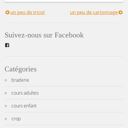
un peu de tricot
un peu de cartonnage
Navigation
de
Suivez-nous sur Facebook
l’article
Facebook
Catégories
braderie
cours adultes
cours enfant
crop