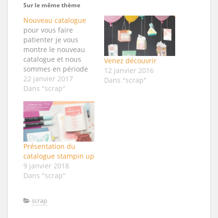
Sur le même thème
Nouveau catalogue
pour vous faire
patienter je vous
montre le nouveau
catalogue et nous
Venez découvrir
sommes en période
12 janvier 2016
sale a bration donc
22 janvier 2017
Dans "scrap"
un cadeau dès 60 €
Dans "scrap"
d'achat je vous mets
aussi le catalogue
pour les cadeaux je
vous programme une
présentation dès
Présentation du
mon retour sale a
catalogue stampin up
bration 2017
9 janvier 2018
catalogue printemps
Dans "scrap"
été 2017
scrap