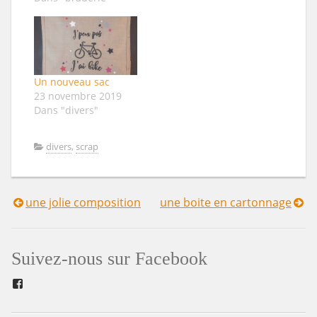
Un nouveau sac
23 novembre 2019
Dans "divers"
divers
,
scrap
une jolie composition
une boite en cartonnage
Navigation
de
Suivez-nous sur Facebook
l’article
Facebook