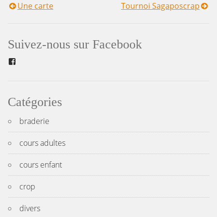
Une carte
Tournoi Sagaposcrap
Navigation
de
Suivez-nous sur Facebook
l’article
Facebook
Catégories
braderie
cours adultes
cours enfant
crop
divers