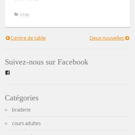
scrap
Centre de table
Deux nouvelles
Navigation
de
Suivez-nous sur Facebook
l’article
Facebook
Catégories
braderie
cours adultes