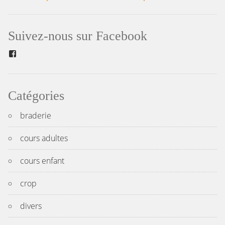
Navigation
de
Suivez-nous sur Facebook
l’article
Facebook
Catégories
braderie
cours adultes
cours enfant
crop
divers