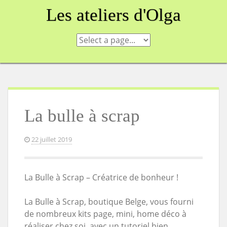
Skip
Les ateliers d'Olga
to
content
La bulle à scrap
22 juillet 2019
La Bulle à Scrap – Créatrice de bonheur !
La Bulle à Scrap, boutique Belge, vous fourni
de nombreux kits page, mini, home déco à
réaliser chez soi, avec un tutoriel bien