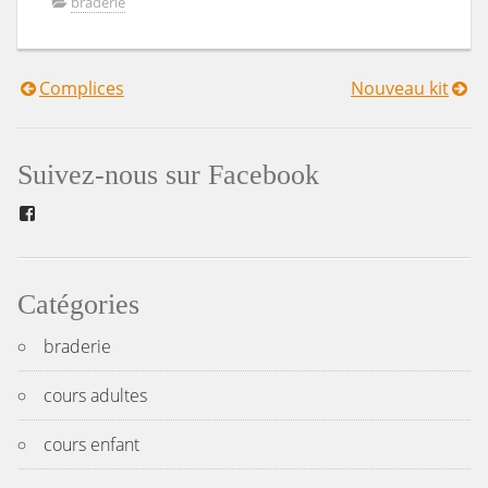
braderie
Complices
Nouveau kit
Navigation
de
Suivez-nous sur Facebook
l’article
Facebook
Catégories
braderie
cours adultes
cours enfant