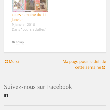
cours semaine du 11
Janvier
9 janvier 2016
Dans "cours adultes"
scrap
Merci
Ma page pour le défi de
Navigation
cette semaine
de
l’article
Suivez-nous sur Facebook
Facebook