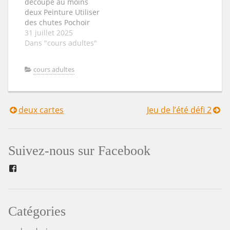
découpe au moins
imprimés
deux Peinture Utiliser
assortis une bande
des chutes Pochoir
fantaisie5 ou 6
31 juillet 2025
embellissements
Dans "cours adultes"
(fleurs, feuillages,
brads, découpes
variées...)1 ruban…
cours adultes
deux cartes
Jeu de l’été défi 2
Navigation
de
Suivez-nous sur Facebook
l’article
Facebook
Catégories