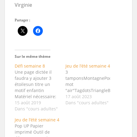
Virginie
Partager :
Sur le même thème
Défi semaine 8
Jeu de l’été semaine 4
Une page dictée il
3
faudra y ajouter 3
tamponsMontagnePochoirle
étoilesun titre un
mot
motif enfantin
"air"TagdotsTriangleBoisKraft
Matériel nécessaire:
17 août 2023
1 photo 10x15
15 août 2019
Dans "cours adultes"
verticale1 papier 30,5
Dans "cours adultes"
X 30,5 cm pour le
Jeu de l’été semaine 4
fond 1 papier unis de
Pop UP Papier
16X17 cm pour mater
imprimé Outil de
la photo3 papiers