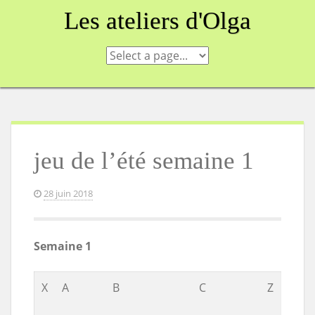
Skip
Les ateliers d'Olga
to
content
jeu de l’été semaine 1
28 juin 2018
Semaine 1
X
A
B
C
Z