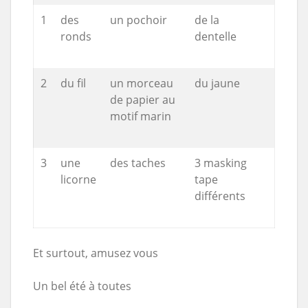
1
des
un pochoir
de la
ronds
dentelle
2
du fil
un morceau
du jaune
de papier au
motif marin
3
une
des taches
3 masking
licorne
tape
différents
Et surtout, amusez vous
Un bel été à toutes