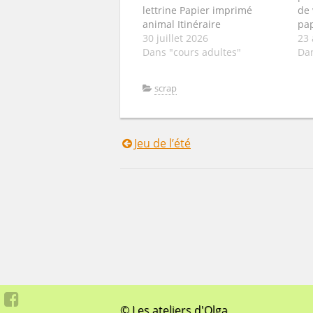
lettrine Papier imprimé
de 
animal Itinéraire
pap
(carte/map...) Imitation
30 juillet 2026
une
23 
couture Elément Irisé
Dans "cours adultes"
du 
Dan
Z Y
scrap
Jeu de l’été
Navigation
de
l’article
© Les ateliers d'Olga