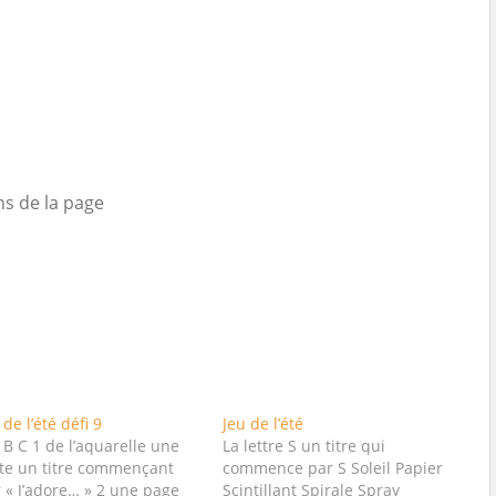
ns de la page
 de l’été défi 9
Jeu de l’été
 B C 1 de l’aquarelle une
La lettre S un titre qui
te un titre commençant
commence par S Soleil Papier
 « J’adore… » 2 une page
Scintillant Spirale Spray