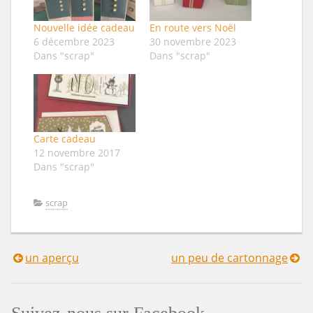
Nouvelle idée cadeau
En route vers Noël
6 décembre 2023
30 novembre 2023
Dans "scrap"
Dans "scrap"
Carte cadeau
12 novembre 2017
Dans "scrap"
scrap
un aperçu
un peu de cartonnage
Navigation
de