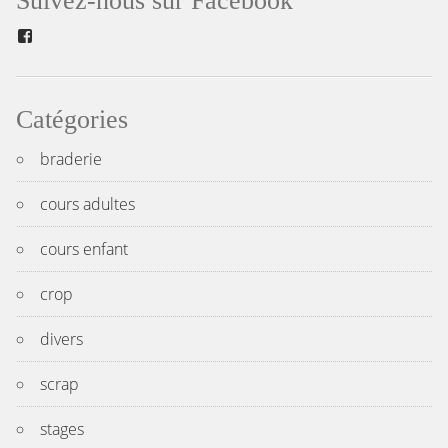
Suivez-nous sur Facebook
l’article
Facebook
Catégories
braderie
cours adultes
cours enfant
crop
divers
scrap
stages