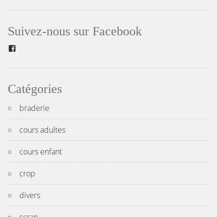
de
Suivez-nous sur Facebook
l’article
Facebook
Catégories
braderie
cours adultes
cours enfant
crop
divers
scrap