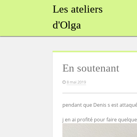
Skip
Les ateliers
to
content
d'Olga
En soutenant
8 mai 2019
pendant que Denis s est attaqué
j en ai profité pour faire quelq