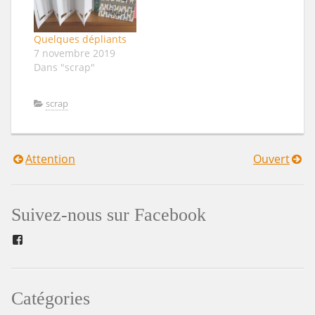
Quelques dépliants
7 novembre 2019
Dans "scrap"
scrap
Attention
Ouvert
Navigation
de
Suivez-nous sur Facebook
l’article
Facebook
Catégories