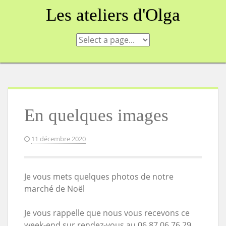
Skip
Les ateliers d'Olga
to
content
En quelques images
11 décembre 2020
Je vous mets quelques photos de notre
marché de Noël
Je vous rappelle que nous vous recevons ce
week-end sur rendez-vous au 06.87.06.76.29