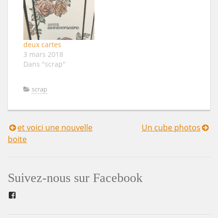
deux cartes
3 mars 2018
Dans "scrap"
scrap
et voici une nouvelle
Un cube photos
Navigation
boite
de
l’article
Suivez-nous sur Facebook
Facebook