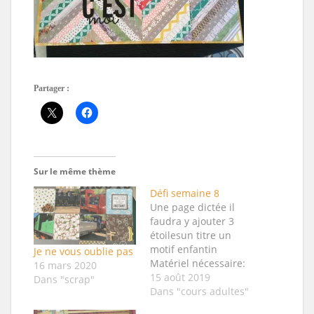
Partager :
Sur le même thème
Défi semaine 8
Une page dictée il
faudra y ajouter 3
étoilesun titre un
motif enfantin
Je ne vous oublie pas
Matériel nécessaire:
16 mars 2020
1 photo 10x15
15 août 2019
Dans "scrap"
verticale1 papier 30,5
Dans "cours adultes"
X 30,5 cm pour le