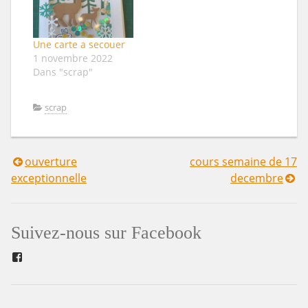
Une carte a secouer
1 novembre 2022
Dans "scrap"
scrap
ouverture
cours semaine de 17
Navigation
exceptionnelle
decembre
de
l’article
Suivez-nous sur Facebook
Facebook