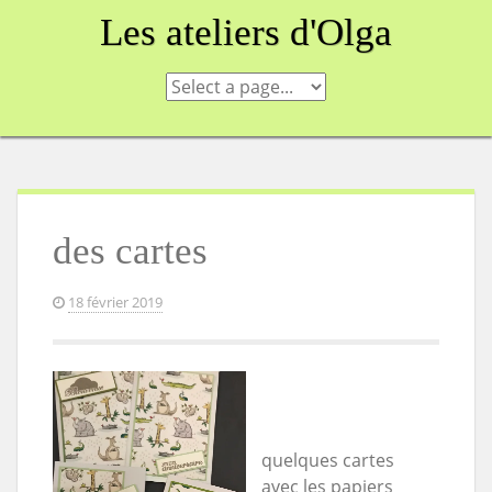
Skip
Les ateliers d'Olga
to
content
des cartes
18 février 2019
quelques cartes
avec les papiers