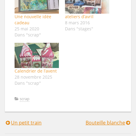
Une nouvelle idée
ateliers d’avril
cadeau
8 mars 2016
25 mai 2020
Dans "stages"
Dans "scrap"
Calendrier de l’avent
28 novembre 2025
Dans "scrap"
scrap
Un petit train
Bouteille blanche
Navigation