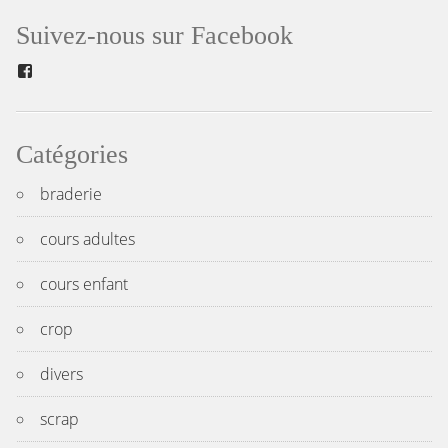
de
Suivez-nous sur Facebook
l’article
Facebook
Catégories
braderie
cours adultes
cours enfant
crop
divers
scrap