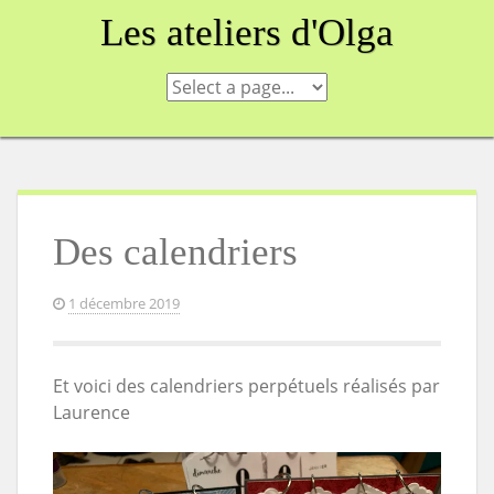
Skip
Les ateliers d'Olga
to
content
Des calendriers
1 décembre 2019
Et voici des calendriers perpétuels réalisés par
Laurence